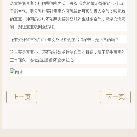
尽量避免宝宝长时间哭闹和大笑，每次
喂完奶都记得拍背 ，排出
胃部空气。喂母乳时要让宝宝含直乳晕处可预防吸入空气；喂奶粉
的宝宝，冲调奶粉时不能用力摇晃奶瓶产生过多空气，奶液充满奶
嘴，别让宝宝吸到空奶瓶。
还有姐妹留言说
"宝宝每次放屁都会蹦出点屎来，是正常的吗？
这主要是宝宝小，还不能很好的控制自己的排便，属于新生宝宝的
正常现象，各位姐姐们们不必太担心！